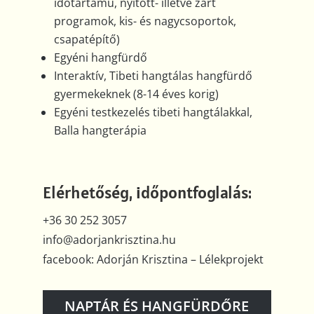
időtartamú, nyitott- illetve zárt
programok, kis- és nagycsoportok,
csapatépítő)
Egyéni hangfürdő
Interaktív, Tibeti hangtálas hangfürdő
gyermekeknek (8-14 éves korig)
Egyéni testkezelés tibeti hangtálakkal,
Balla hangterápia
Elérhetőség, időpontfoglalás:
+36 30 252 3057
info@adorjankrisztina.hu
facebook: Adorján Krisztina – Lélekprojekt
NAPTÁR ÉS HANGFÜRDŐRE