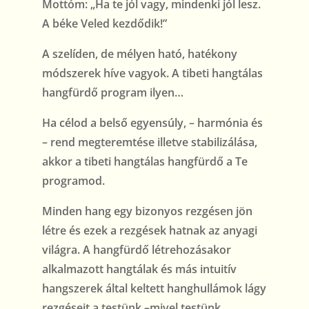
Mottóm: „Ha te jól vagy, mindenki jól lesz.
A béke Veled kezdődik!”
A szelíden, de mélyen ható, hatékony
módszerek híve vagyok. A tibeti hangtálas
hangfürdő program ilyen…
Ha célod a belső egyensúly, – harmónia és
– rend megteremtése illetve stabilizálása,
akkor a tibeti hangtálas hangfürdő a Te
programod.
Minden hang egy bizonyos rezgésen jön
létre és ezek a rezgések hatnak az anyagi
világra. A hangfürdő létrehozásakor
alkalmazott hangtálak és más intuitív
hangszerek által keltett hanghullámok lágy
rezgéseit a testünk –mivel testünk