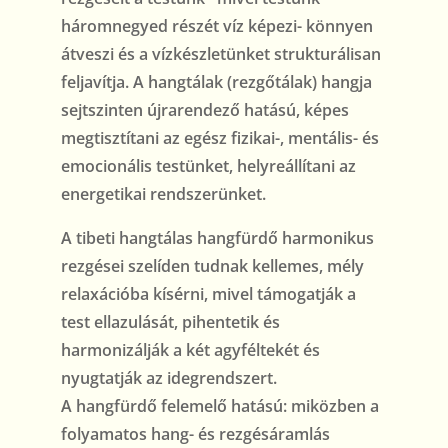
háromnegyed részét víz képezi- könnyen
átveszi és a vízkészletünket strukturálisan
feljavítja. A hangtálak (rezgőtálak) hangja
sejtszinten újrarendező hatású, képes
megtisztítani az egész fizikai-, mentális- és
emocionális testünket, helyreállítani az
energetikai rendszerünket.
A tibeti hangtálas hangfürdő harmonikus
rezgései szelíden tudnak kellemes, mély
relaxációba kísérni, mivel támogatják a
test ellazulását, pihentetik és
harmonizálják a két agyféltekét és
nyugtatják az idegrendszert.
A hangfürdő felemelő hatású: miközben a
folyamatos hang- és rezgésáramlás